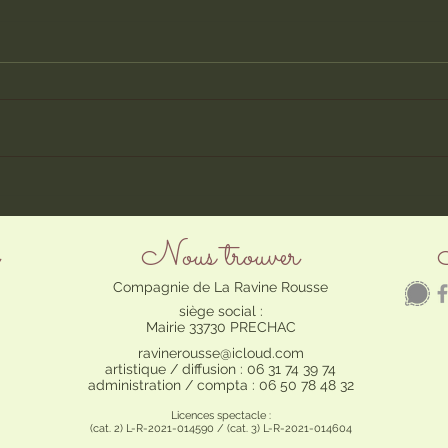
Voilà, c'est fini...
Résea
Nous trouver
Compagnie de La Ravine Rousse
siège social :
Mairie 33730 PRECHAC
ravinerousse@icloud.com
artistique / diffusion : 06 31 74 39 74
administration / compta : 06 50 78 48 32
Licences spectacle :
(cat. 2) L-R-2021-014590 / (cat. 3) L-R-2021-014604