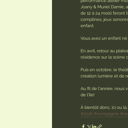
performance atelier musi
Joany & Muriel Damie, a
de 12 à 24 mois) feront 
comptines, jeux sonores 
enfant.
Vous avez un enfant né 
En avril, retour au plat
résidence sur la scène d
Puis en octobre, le thé
création lumière et de r
Au fil de l'année, nous
de l'ïle!
À bientôt donc, ici ou l
#2018
#compagnie
#ra