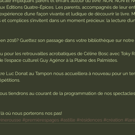
cale impliquant parent et enfant autour du livre: 
NON, NON et N
ux Éditions Quatre-Épices. Les parents, accompagnés de leur enf
l’expérience d’une façon vivante et ludique de découvrir le livre. 
et complices s’invitent dans un moment précieux: la lecture d’un l
en 2016? Guettez son passage dans votre bibliothèque sur notre
eau pour les retrouvailles acrobatiques de Céline Bosc avec Toky 
e l'espace culturel Guy Agénor à la Plaine des Palmistes.
âtre Luc Donat au Tampon nous accueillera à nouveau pour un tem
épétitions.
 vous tiendrons au courant de la programmation de nos spectacles 
à, là où nous porterons nos pas!
vinerousse
#premièrespages
#astille
#résidences
#création
#lar