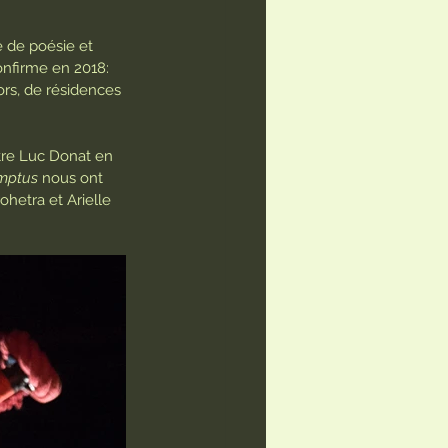
 de poésie et 
onfirme en 2018: 
ors, de résidences 
re Luc Donat en 
mptus
 nous ont 
hetra et Arielle 