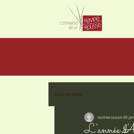
Tous les posts
ravinerousse
26 ja
L'année d'A