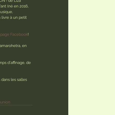
ON !
 de Liza 
ant (né en 2016, 
Musique, 
ivre à un petit 
 
page Facebook
!
Ramarohetra, en 
ps d'affinage, de 
dans les salles 
éunion