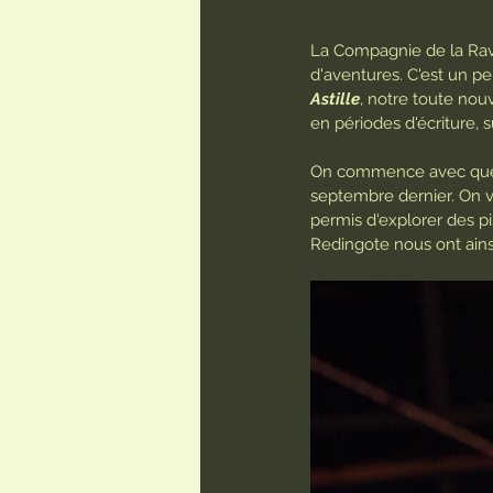
La Compagnie de la Ravi
d'aventures. C'est un pe
Astille
, notre toute nouv
en périodes d'écriture,
On commence avec quelq
septembre dernier. On vo
permis d'explorer des p
Redingote nous ont ainsi