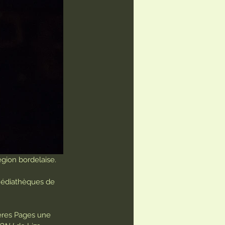
égion bordelaise. 
médiathèques de 
ières Pages une 