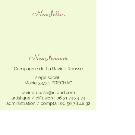
Newsletter
Nous trouver
Compagnie de La Ravine Rousse
siège social :
Mairie 33730 PRECHAC
ravinerousse@icloud.com
artistique / diffusion :
06 31 74 39 74
administration / compta :
06 50 78 48 32
Licences spectacle :
(cat. 2) L-R-2021-014590 / (cat. 3) L-R-2021-014604
Nous suivre