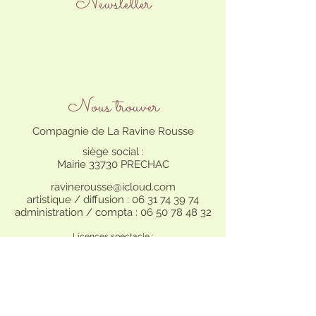
Newsletter
Nous trouver
Compagnie de La Ravine Rousse
siège social :
Mairie 33730 PRECHAC
ravinerousse@icloud.com
artistique / diffusion :
06 31 74 39 74
administration / compta :
06 50 78 48 32
Licences spectacle :
(cat. 2) L-R-2021-014590 / (cat. 3) L-R-2021-014604
Nous suivre