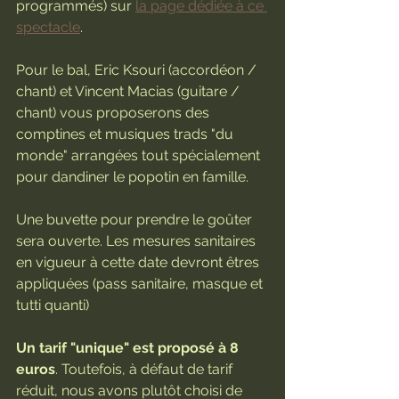
programmés) sur 
la page dédiée à ce 
spectacle
.
Pour le bal, Eric Ksouri (accordéon / 
chant) et Vincent Macias (guitare / 
chant) vous proposerons des 
comptines et musiques trads "du 
monde" arrangées tout spécialement 
pour dandiner le popotin en famille.
Une buvette pour prendre le goûter 
sera ouverte. Les mesures sanitaires 
en vigueur à cette date devront êtres 
appliquées (pass sanitaire, masque et 
tutti quanti)
Un tarif "unique" est proposé à 8 
euros
. Toutefois, à défaut de tarif 
réduit, nous avons plutôt choisi de 