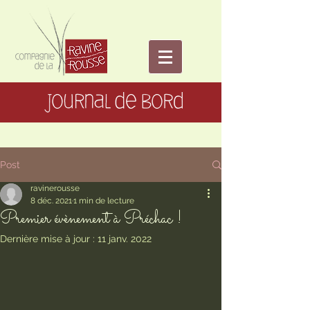
Post
ravinerousse
8 déc. 2021
1 min de lecture
Premier évènement à Préchac !
Dernière mise à jour :
11 janv. 2022