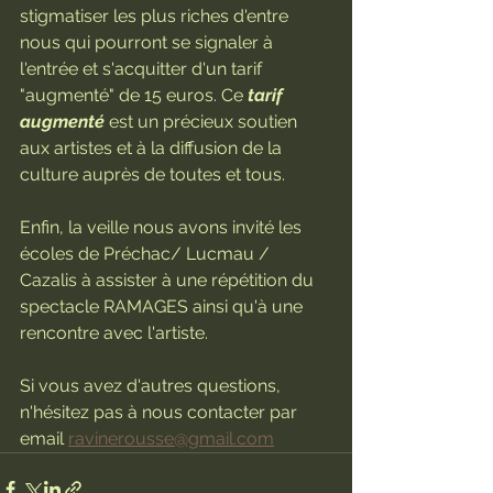
stigmatiser les plus riches d'entre 
nous qui pourront se signaler à 
l'entrée et s'acquitter d'un tarif 
"augmenté" de 15 euros. Ce 
tarif 
augmenté
 est un précieux soutien 
aux artistes et à la diffusion de la 
culture auprès de toutes et tous.
Enfin, la veille nous avons invité les 
écoles de Préchac/ Lucmau / 
Cazalis à assister à une répétition du 
spectacle RAMAGES ainsi qu'à une 
rencontre avec l'artiste.
Si vous avez d'autres questions, 
n'hésitez pas à nous contacter par 
email 
ravinerousse@gmail.com