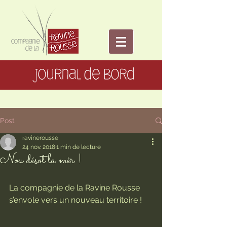
Post
ravinerousse
24 nov. 2018
1 min de lecture
Nou désot la mèr !
La compagnie de la Ravine Rousse 
s’envole vers un nouveau territoire !