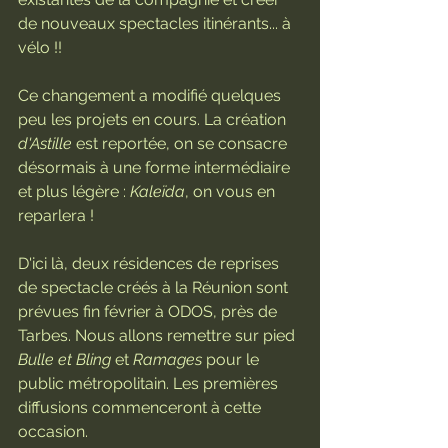
de nouveaux spectacles itinérants... à 
vélo !!
Ce changement a modifié quelques 
peu les projets en cours. La création 
d'Astille
 est reportée, on se consacre 
désormais à une forme intermédiaire 
et plus légère : 
Kaleïda
, on vous en 
reparlera !
D'ici là, deux résidences de reprises 
de spectacle créés à la Réunion sont 
prévues fin février à ODOS, près de 
Tarbes. Nous allons remettre sur pied 
Bulle et Bling
 et 
Ramages
 pour le 
public métropolitain. Les premières 
diffusions commenceront à cette 
occasion.